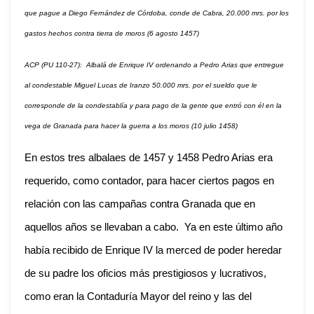
que pague a Diego Fernández de Córdoba, conde de Cabra, 20.000 mrs. por los
gastos hechos contra tierra de moros (6 agosto 1457)
ACP (PU 110-27): Albalá de Enrique IV ordenando a Pedro Arias que entregue
al condestable Miguel Lucas de Iranzo 50.000 mrs. por el sueldo que le
corresponde de la condestablía y para pago de la gente que entró con él en la
vega de Granada para hacer la guerra a los moros (10 julio 1458)
En estos tres albalaes de 1457 y 1458 Pedro Arias era
requerido, como contador, para hacer ciertos pagos en
relación con las campañas contra Granada que en
aquellos años se llevaban a cabo. Ya en este último año
había recibido de Enrique IV la merced de poder heredar
de su padre los oficios más prestigiosos y lucrativos,
como eran la Contaduría Mayor del reino y las del