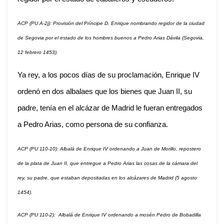
ACP (PU A-2j): Provisión del Príncipe D. Enrique nombrando regidor de la ciudad
de Segovia por el estado de los hombres buenos a Pedro Arias Dávila (Segovia,
12 febrero 1453).
Ya rey, a los pocos días de su proclamación, Enrique IV
ordenó en dos albalaes que los bienes que Juan II, su
padre, tenía en el alcázar de Madrid le fueran entregados
a Pedro Arias, como persona de su confianza.
ACP (PU 110-10): Albalá de Enrique IV ordenando a Juan de Morillo, repostero
de la plata de Juan II, que entregue a Pedro Arias las cosas de la cámara del
rey, su padre, que estaban depositadas en los alcázares de Madrid (5 agosto
1454).
ACP (PU 110-2): Albalá de Enrique IV ordenando a mosén Pedro de Bobadilla