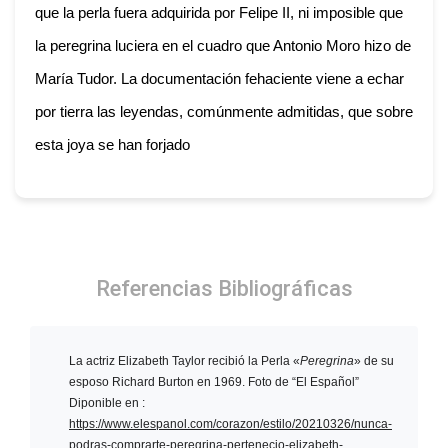
que la perla fuera adquirida por Felipe II, ni imposible que
la peregrina luciera en el cuadro que Antonio Moro hizo de
María Tudor. La documentación fehaciente viene a echar
por tierra las leyendas, comúnmente admitidas, que sobre
esta joya se han forjado
Referencias Bibliográficas
La actriz Elizabeth Taylor
recibió la Perla «
Peregrina
» de su
esposo Richard Burton
en 1969. Foto de “El Español”
Diponible en :
https://www.elespanol.com/corazon/estilo/20210326/nunca-
podras-comprarte-peregrina-pertenecio-elizabeth-