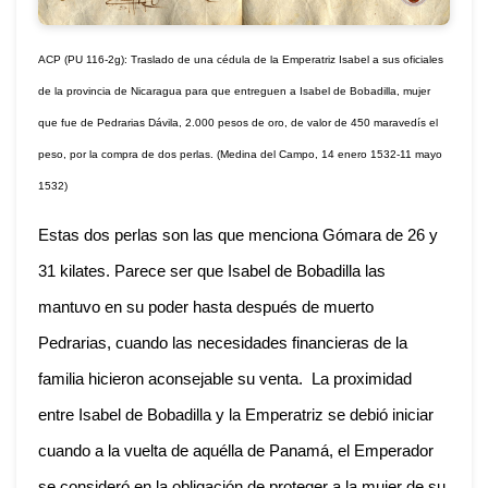
ACP (PU 116-2g): Traslado de una cédula de la Emperatriz Isabel a sus oficiales
de la provincia de Nicaragua para que entreguen a Isabel de Bobadilla, mujer
que fue de Pedrarias Dávila, 2.000 pesos de oro, de valor de 450 maravedís el
peso, por la compra de dos perlas. (Medina del Campo, 14 enero 1532-11 mayo
1532)
Estas dos perlas son las que menciona Gómara de 26 y
31 kilates. Parece ser que Isabel de Bobadilla las
mantuvo en su poder hasta después de muerto
Pedrarias, cuando las necesidades financieras de la
familia hicieron aconsejable su venta. La proximidad
entre Isabel de Bobadilla y la Emperatriz se debió iniciar
cuando a la vuelta de aquélla de Panamá, el Emperador
se consideró en la obligación de proteger a la mujer de su